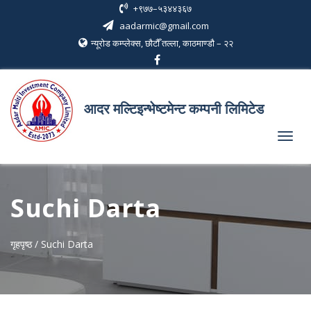
+९७७–५३४४३६७
aadarmic@gmail.com
न्यूरोड कम्प्लेक्स, छौटौँ तल्ला, काठमाण्डौ – २२
आदर मल्टिइन्भेष्टमेन्ट कम्पनी लिमिटेड
Toggl
navig
Suchi Darta
गृहपृष्ठ / Suchi Darta