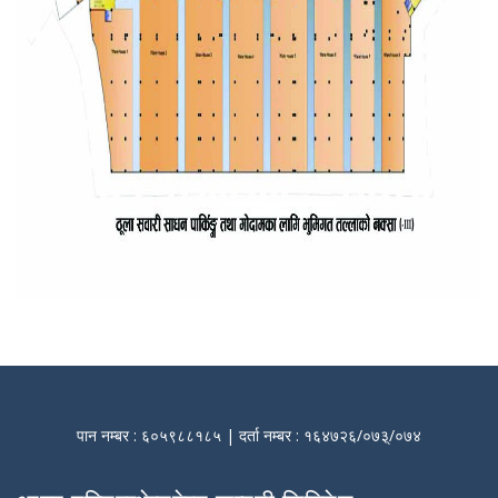
पान नम्बर : ६०५९८८१८५ | दर्ता नम्बर : १६४७२६/०७३्/०७४