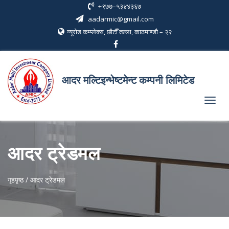
+९७७–५३४४३६७
aadarmic@gmail.com
न्यूरोड कम्प्लेक्स, छौटौँ तल्ला, काठमाण्डौ – २२
आदर मल्टिइन्भेष्टमेन्ट कम्पनी लिमिटेड
Toggl
navig
आदर ट्रेडमल
गृहपृष्ठ / आदर ट्रेडमल