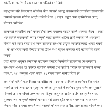
खोजीलाई अपरिहार्य आवस्यकतामा परिवर्तन गरिदियो ।
महाभुकम्प पछि बिकल्पको खोजीमा थोक व्यापारी आबद्ध संघसंस्थाले तत्कालिन सरकारसँग
जग्गाको प्रबन्ध गरिदिन अनुरोध गरेको थियो । राहत, उद्धार तथा पुननिर्माणमा लाग्नु
परेकाले त्यतिबेला
सरकारले ब्यापारीका लागि काठमाडौंमा जग्गा उपलब्ध गराउन सक्ने अवस्था थिएन । त्यही
भएर हामीले सरकारसँग जग्गा माग्नुको साटो सक्नेले आना लागि सकेको गर्ने अवधारणा
बिकाश गरि आदर बचत तथा ऋण सहकारी संस्थामा इच्छुक व्यापारीहरुलाई आवद्ध गरायौं
। सो अवधारणा माथी बिस्तृत रुपमा द्धिपक्ष तथा बहुपक्ष छलफल गरि सहकार्यको खाका
बनायौं ।
त्यही खाका अनुसार लगानीको बातावरण बनाएर बैंकसँगको सहकार्यमा एनआरएनका
संस्थापक अध्यक्ष डा. उपेन्द्र महतोको कम्पनी तथा उहाँको परिवार का सदस्यको नाममा
का.म.पा. १४, बल्खुमा भएको करीब ३६ रोपनी जग्गा खरीद गरेका छौं ।
कम्पनीको पहिलो प्राथमिकता पारदर्शिता हो । त्यसका लागि हरेक कारोबार बैंक मार्फत
भएको छ भने जग्गा खरीद प्रकृयामा तिरेको मुल्यलाई नै कारोबार मुल्य मानेर कर भुक्तानी
गरिएको छ । कम्पनिले उक्त जग्गामा मौजुदा कानुनका अधिनमा रहि शतप्रतिशत कर
भुक्तानी तथा कानुनले तोकेको दायरामा रहि आदर ट्रेड महल नामक व्यापारीक भवन
निर्माण गर्दैछ । उक्त कम्पनि तथा सहकारीको संचालक समिति, सल्लाहाकार समिति तथा